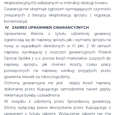
eksploatacyjnych) wskazanych w instrukcji obsługi towaru.
Gwarancja nie obejmuje zgłoszeń wymagających czynności
związanych z bieżącą eksploatacją sprzętu ( regulacja,
konserwacja).
IV ZAKRES UPRAWNIEŃ GWARANCYJNYCH
Uprawnienia Klienta z tytułu udzielonej gwarancji
ograniczają się do naprawy sprzętu jak i wymiany sprzętu na
nowy w wypadkach określonych w III pkt. 2. W ramach
naprawy wynikającej z roszczeń gwarancyjnych Poland
Optical Spółka z o.o. ponosi koszt materiałów zużytych do
naprawy sprzętu, jak również koszty czasu pracy
poświęconych na naprawę według przyjętych przez
gwaranta stawek za roboczogodziny.
Ochroną gwarancyjna nie jest objęty koszt naprawy
dokonanej przez Kupującego samodzielnie nawet gdyby
reklamacja byłaby uzasadniona.
W związku z udzieloną przez Sprzedawcę gwarancją,
Strony wyłączają prawo skorzystania przez Kupującego z
uprawnień z tytułu rękojmi. Wyłączenie rękojmi nie ma