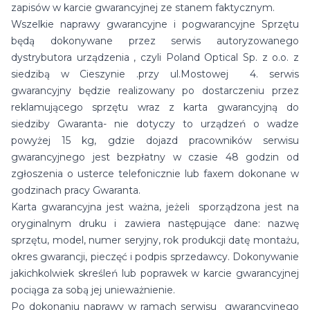
zapisów w karcie gwarancyjnej ze stanem faktycznym.
Wszelkie naprawy gwarancyjne i pogwarancyjne Sprzętu
będą dokonywane przez serwis autoryzowanego
dystrybutora urządzenia , czyli Poland Optical Sp. z o.o. z
siedzibą w Cieszynie .przy ul.Mostowej 4. serwis
gwarancyjny będzie realizowany po dostarczeniu przez
reklamującego sprzętu wraz z karta gwarancyjną do
siedziby Gwaranta- nie dotyczy to urządzeń o wadze
powyżej 15 kg, gdzie dojazd pracowników serwisu
gwarancyjnego jest bezpłatny w czasie 48 godzin od
zgłoszenia o usterce telefonicznie lub faxem dokonane w
godzinach pracy Gwaranta.
Karta gwarancyjna jest ważna, jeżeli sporządzona jest na
oryginalnym druku i zawiera następujące dane: nazwę
sprzętu, model, numer seryjny, rok produkcji datę montażu,
okres gwarancji, pieczęć i podpis sprzedawcy. Dokonywanie
jakichkolwiek skreśleń lub poprawek w karcie gwarancyjnej
pociąga za sobą jej unieważnienie.
Po dokonaniu naprawy w ramach serwisu gwarancyjnego