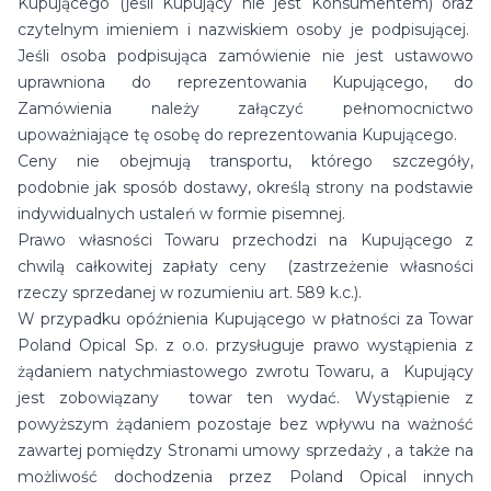
Kupującego (jeśli Kupujący nie jest Konsumentem) oraz
czytelnym imieniem i nazwiskiem osoby je podpisującej.
Jeśli osoba podpisująca zamówienie nie jest ustawowo
uprawniona do reprezentowania Kupującego, do
Zamówienia należy załączyć pełnomocnictwo
upoważniające tę osobę do reprezentowania Kupującego.
Ceny nie obejmują transportu, którego szczegóły,
podobnie jak sposób dostawy, określą strony na podstawie
indywidualnych ustaleń w formie pisemnej.
Prawo własności Towaru przechodzi na Kupującego z
chwilą całkowitej zapłaty ceny (zastrzeżenie własności
rzeczy sprzedanej w rozumieniu art. 589 k.c.).
W przypadku opóźnienia Kupującego w płatności za Towar
Poland Opical Sp. z o.o. przysługuje prawo wystąpienia z
żądaniem natychmiastowego zwrotu Towaru, a Kupujący
jest zobowiązany towar ten wydać. Wystąpienie z
powyższym żądaniem pozostaje bez wpływu na ważność
zawartej pomiędzy Stronami umowy sprzedaży , a także na
możliwość dochodzenia przez Poland Opical innych