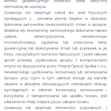
serwisu gwarancyjnego stwierdził wadę fabryczną
niemożliwą do usunięcia.
Gwarancja nie obejmuje szkód ani wad fizycznych
wynikających z ; zerwania plomb, błędów w obsłudze,
dokonania samowolnie niedozwolonych zmian w sprzęcie,
działania siły zewnętrznej, samowolnego dokonania napraw
,zalania, zanieczyszczenia, niewłaściwego
montażu/instalacji, zgubienia lub zniszczenia karty
gwarancyjnej lub dokonywania zmian lub poprawek w jej
treści, nieczytelnych numerów fabrycznych ( jeżeli takowe
sprzet posiada), użytkowania sprzętu z komponentami
innymi niż dopuszczone przez Poland Optical Spółka z o.o.,
niewłaściwego użytkowania, konserwacji lub serwisowania
Sprzętu- przy czym w tym zakresie stosuje się warunki
zawarte w aktualnie obowiązujących instrukcjach obsługi,
wymaganiach w zakresie konserwacji, serwisowania i
korzystania ,z transportowania lub upadku towaru, jeśli
zdarzenia te miały miejsce już po zakupie towaru.
Gwarancja nie obejmuje elementów zużywalnych (