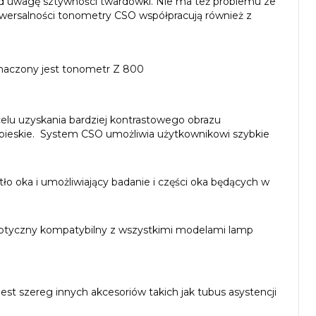
d uwagę sztywności twardówki. Nie ma też problemu ze
 uniwersalności tonometry CSO współpracują również z
znaczony jest tonometr Z 800
elu uzyskania bardziej kontrastowego obrazu
ieskie. System CSO umożliwia użytkownikowi szybkie
tło oka i umożliwiający badanie i części oka będących w
optyczny kompatybilny z wszystkimi modelami lamp
t szereg innych akcesoriów takich jak tubus asystencji