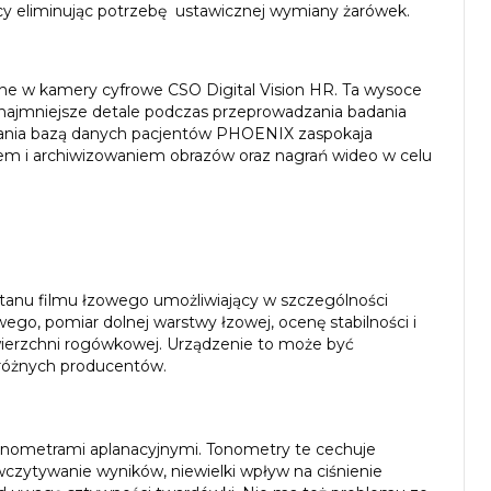
cy eliminując potrzebę ustawicznej wymiany żarówek.
e w kamery cyfrowe CSO Digital Vision HR. Ta wysoce
 najmniejsze detale podczas przeprowadzania badania
ania bazą danych pacjentów PHOENIX zaspokaja
niem i archiwizowaniem obrazów oraz nagrań wideo w celu
stanu filmu łzowego umożliwiający w szczególności
wego, pomiar dolnej warstwy łzowej, ocenę stabilności i
wierzchni rogówkowej. Urządzenie to może być
różnych producentów.
onometrami aplanacyjnymi. Tonometry te cechuje
zytywanie wyników, niewielki wpływ na ciśnienie