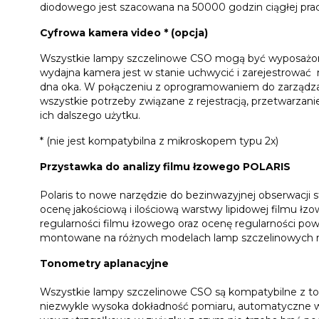
diodowego jest szacowana na 50000 godzin ciągłej pra
Cyfrowa kamera video * (opcja)
Wszystkie lampy szczelinowe CSO mogą być wyposażon
wydajna kamera jest w stanie uchwycić i zarejestrować
dna oka. W połączeniu z oprogramowaniem do zarządz
wszystkie potrzeby związane z rejestracją, przetwarza
ich dalszego użytku.
* (nie jest kompatybilna z mikroskopem typu 2x)
Przystawka do analizy filmu łzowego POLARIS
Polaris to nowe narzędzie do bezinwazyjnej obserwacji 
ocenę jakościową i ilościową warstwy lipidowej filmu łzo
regularności filmu łzowego oraz ocenę regularności po
montowane na różnych modelach lamp szczelinowych 
Tonometry aplanacyjne
Wszystkie lampy szczelinowe CSO są kompatybilne z t
niezwykle wysoka dokładność pomiaru, automatyczne wc