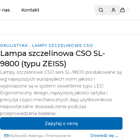
 nas
Kontakt
Szukaj produktó
OKULISTYKA · LAMPY SZCZELINOWE CSO
Lampa szczelinowa CSO SL-
9800 (typu ZEISS)
Lampy szczelinowe CSO serii SL-9800 produkowane są
wg najwyższych europejskich norm jakości i
wyposażone są w system oświetlenia typu LED.
Ergonomiczny design, najwyższej jakości optyka i
precyzja części mechanicznych dają użytkownikowi
niepowtarzalne doświadczenie podczas
przeprowadzania badania.
Zapytaj o cenę
Możliwość leasingu i finansowania
Dowiedz się →