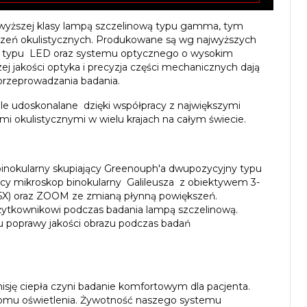
jwyższej klasy lampą szczelinową typu gamma, tym
zeń okulistycznych. Produkowane są wg najwyższych
ia typu LED oraz systemu optycznego o wysokim
zej jakości optyka i precyzja części mechanicznych dają
przeprowadzania badania.
le udoskonalane dzięki współpracy z największymi
ami okulistycznymi w wielu krajach na całym świecie.
inokularny skupiający Greenouph'a dwupozycyjny typu
jący mikroskop binokularny Galileusza z obiektywem 3-
X) oraz ZOOM ze zmianą płynną powiększeń.
ytkownikowi podczas badania lampą szczelinową.
u poprawy jakości obrazu podczas badań
sję ciepła czyni badanie komfortowym dla pacjenta.
ziomu oświetlenia. Żywotność naszego systemu