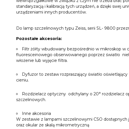
wewnątrzgałkowe w związku z czym nie trzeba brać po
standaryzacją i kalibracją tych urządzeń, a dzięki swej
urządzeniami innych producentów.
Do lamp szczelinowych typu Zeiss, serii SL- 9800 prze
Pozostałe akcesoria:
Filtr żółty wbudowany bezpośrednio w mikroskop w c
fluoresceinowego obserwowanego poprzez światło nieb
włożenie lub wyjęcie filtra.
Dyfuzor to zestaw rozpraszający światło oświetlający 
cieniu.
Rozdzielacz optyczny odchylany o 20° rozdzielacz 
szczelinowych.
Inne akcesoria
W zestawie z lampami szczelinowymi CSO dostępnych jes
oraz okular ze skalą mikrometryczną