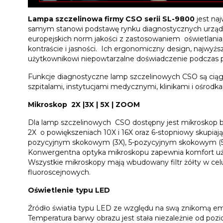
Lampa szczelinowa firmy CSO serii SL-9800
jest na
samym stanowi podstawę rynku diagnostycznych urząd
europejskich norm jakości z zastosowaniem oświetlan
kontraście i jasności. Ich ergonomiczny design, najwyżs
użytkownikowi niepowtarzalne doświadczenie podczas 
Funkcje diagnostyczne lamp szczelinowych CSO są ciąg
szpitalami, instytucjami medycznymi, klinikami i ośrodk
Mikroskop 2X |3X | 5X | ZOOM
Dla lamp szczelinowych CSO dostępny jest mikroskop b
2X o powiększeniach 10X i 16X oraz 6-stopniowy skupia
pozycyjnym skokowym (3X), 5-pozycyjnym skokowym (5
Konwergentna optyka mikroskopu zapewnia komfort uż
Wszystkie mikroskopy mają wbudowany filtr żółty w cel
fluoroscejnowych.
Oświetlenie typu LED
Źródło światła typu LED ze względu na swą znikomą emi
Temperatura barwy obrazu jest stała niezależnie od po