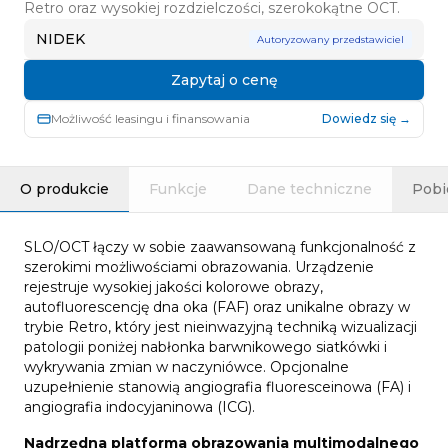
Retro oraz wysokiej rozdzielczości, szerokokątne OCT.
NIDEK
Autoryzowany przedstawiciel
Zapytaj o cenę
Możliwość leasingu i finansowania
Dowiedz się →
O produkcie
Funkcje
Dane techniczne
Pobi
SLO/OCT łączy w sobie zaawansowaną funkcjonalność z
szerokimi możliwościami obrazowania. Urządzenie
rejestruje wysokiej jakości kolorowe obrazy,
autofluorescencję dna oka (FAF) oraz unikalne obrazy w
trybie Retro, który jest nieinwazyjną techniką wizualizacji
patologii poniżej nabłonka barwnikowego siatkówki i
wykrywania zmian w naczyniówce. Opcjonalne
uzupełnienie stanowią angiografia fluoresceinowa (FA) i
angiografia indocyjaninowa (ICG).
Nadrzędna platforma obrazowania multimodalnego