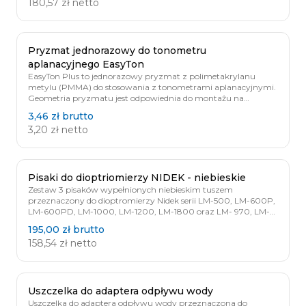
180,57 zł
netto
Pryzmat jednorazowy do tonometru
aplanacyjnego EasyTon
EasyTon Plus to jednorazowy pryzmat z polimetakrylanu
metylu (PMMA) do stosowania z tonometrami aplanacyjnymi.
Geometria pryzmatu jest odpowiednia do montażu na
wszystkich tonometrach aplanacyjnych Goldmanna
3,46 zł
brutto
dostępnych na rynku. Przezroczysta struktura pryzmatu
3,20 zł
netto
pokryta jest w środkowej części osłoną z ciemnego
termoplastycznego kauczuku, z wytłoczonymi wycięciami:
najgrubsze wycięcie wskazuje położenie „zero” / pozycję
poziomą i służy jako wskaźnik odniesienia do wyrównania
położenia względem wskaźnika występującego zwykle na
Pisaki do dioptriomierzy NIDEK - niebieskie
uchwytach pryzmatu w tonometrów aplanacyjnych. Każdy
Zestaw 3 pisaków wypełnionych niebieskim tuszem
pryzmat umieszczony jest w sterylnym, bezpiecznym
przeznaczony do dioptromierzy Nidek serii LM-500, LM-600P,
opakowaniu. Sterylizowany jest tlenkiem etylenu, co eliminuje
LM-600PD, LM-1000, LM-1200, LM-1800 oraz LM- 970, LM-
ryzyko alergii u pacjenta.
990 i LM- 770.
195,00 zł
brutto
158,54 zł
netto
Uszczelka do adaptera odpływu wody
Uszczelka do adaptera odpływu wody przeznaczona do