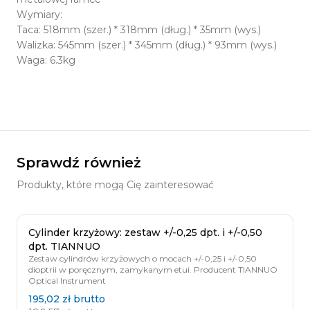
Wymiary:
Taca: 518mm (szer.) * 318mm (dług.) * 35mm (wys.)
Walizka: 545mm (szer.) * 345mm (dług.) * 93mm (wys.)
Waga: 6.3kg
Sprawdź również
Produkty, które mogą Cię zainteresować
Cylinder krzyżowy: zestaw +/-0,25 dpt. i +/-0,50
dpt. TIANNUO
Zestaw cylindrów krzyżowych o mocach +/-0,25 i +/-0,50
dioptrii w poręcznym, zamykanym etui. Producent TIANNUO
Optical Instrument
195,02 zł
brutto