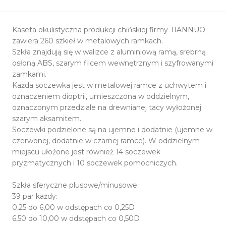
Kaseta okulistyczna produkcji chińskiej firmy TIANNUO
zawiera 260 szkieł w metalowych ramkach.
Szkła znajdują się w walizce z aluminiową ramą, srebrną
osłoną ABS, szarym filcem wewnętrznym i szyfrowanymi
zamkami.
Każda soczewka jest w metalowej ramce z uchwytem i
oznaczeniem dioptrii, umieszczona w oddzielnym,
oznaczonym przedziale na drewnianej tacy wyłożonej
szarym aksamitem.
Soczewki podzielone są na ujemne i dodatnie (ujemne w
czerwonej, dodatnie w czarnej ramce). W oddzielnym
miejscu ułożone jest również 14 soczewek
pryzmatycznych i 10 soczewek pomocniczych.
Szkła sferyczne plusowe/minusowe:
39 par każdy:
0,25 do 6,00 w odstępach co 0,25D
6,50 do 10,00 w odstępach co 0,50D