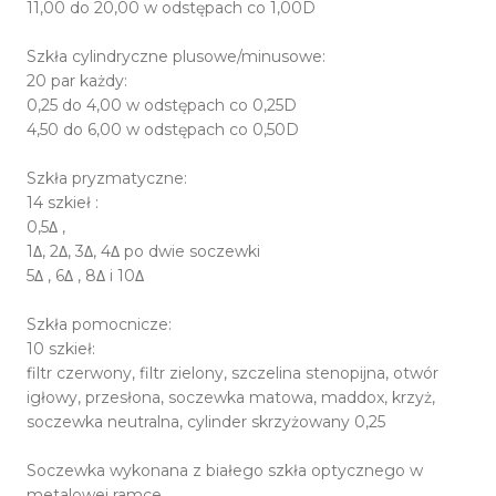
11,00 do 20,00 w odstępach co 1,00D
Szkła cylindryczne plusowe/minusowe:
20 par każdy:
0,25 do 4,00 w odstępach co 0,25D
4,50 do 6,00 w odstępach co 0,50D
Szkła pryzmatyczne:
14 szkieł :
0,5Δ ,
1Δ, 2Δ, 3Δ, 4Δ po dwie soczewki
5Δ , 6Δ , 8Δ i 10Δ
Szkła pomocnicze:
10 szkieł:
filtr czerwony, filtr zielony, szczelina stenopijna, otwór
igłowy, przesłona, soczewka matowa, maddox, krzyż,
soczewka neutralna, cylinder skrzyżowany 0,25
Soczewka wykonana z białego szkła optycznego w
metalowej ramce