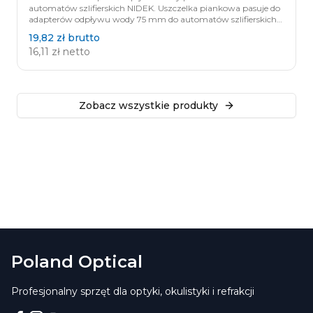
automatów szlifierskich NIDEK. Uszczelka piankowa pasuje do
adapterów odpływu wody 75 mm do automatów szlifierskich
NIDEK. Wymiary uszczelki: 3mm x 5mm Średnica: 75mm
19,82 zł
brutto
16,11 zł
netto
Zobacz wszystkie produkty
Poland Optical
Profesjonalny sprzęt dla optyki, okulistyki i refrakcji