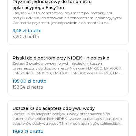
Pryzmat jednorazowy do tonometru
aplanacyjnego EasyTon
EasyTon Plus to jednorazowy pryzmat z polimetakrylanu
metylu (PMMA) do stosowania z tonometrami aplanacyjnymi.
Geometria pryzmatu jest odpowiednia do montażu na
wszystkich tonometrach aplanacyjnych Goldmanna
3,46 zł
brutto
dostępnych na rynku. Przezroczysta struktura pryzmatu
3,20 zł
netto
pokryta jest w środkowej części osłoną z ciemnego
termoplastycznego kauczuku, z wytłoczonymi wycięciami:
najgrubsze wycięcie wskazuje położenie „zero” / pozycję
poziomą i służy jako wskaźnik odniesienia do wyrównania
położenia względem wskaźnika występującego zwykle na
Pisaki do dioptriomierzy NIDEK - niebieskie
uchwytach pryzmatu w tonometrów aplanacyjnych. Każdy
Zestaw 3 pisaków wypełnionych niebieskim tuszem
pryzmat umieszczony jest w sterylnym, bezpiecznym
przeznaczony do dioptromierzy Nidek serii LM-500, LM-600P,
opakowaniu. Sterylizowany jest tlenkiem etylenu, co eliminuje
LM-600PD, LM-1000, LM-1200, LM-1800 oraz LM- 970, LM-
ryzyko alergii u pacjenta.
990 i LM- 770.
195,00 zł
brutto
158,54 zł
netto
Uszczelka do adaptera odpływu wody
Uszczelka do adaptera odpływu wody przeznaczona do
automatów szlifierskich NIDEK. Uszczelka piankowa pasuje do
adapterów odpływu wody 75 mm do automatów szlifierskich
NIDEK. Wymiary uszczelki: 3mm x 5mm Średnica: 75mm
19,82 zł
brutto