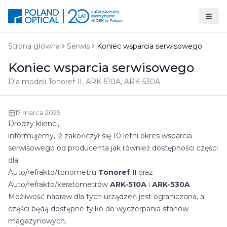
Strona główna
Serwis
Koniec wsparcia serwisowego
Koniec wsparcia serwisowego
Dla modeli Tonoref II, ARK-510A, ARK-530A
17 marca 2025
Drodzy klienci,
informujemy, iż zakończył się 10 letni okres wsparcia
serwisowego od producenta jak również dostępności części
dla
Auto/refrakto/tonometru
Tonoref II
oraz
Auto/refrakto/keratometrów
ARK-510A
i
ARK-530A
Możliwość napraw dla tych urządzeń jest ograniczona, a
części będą dostępne tylko do wyczerpania stanów
magazynowych.