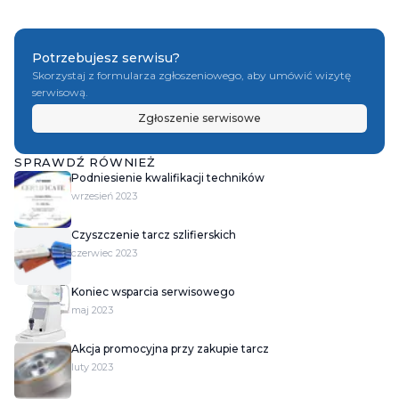
Potrzebujesz serwisu?
Skorzystaj z formularza zgłoszeniowego, aby umówić wizytę
serwisową.
Zgłoszenie serwisowe
SPRAWDŹ RÓWNIEŻ
Podniesienie kwalifikacji techników
wrzesień 2023
Czyszczenie tarcz szlifierskich
czerwiec 2023
Koniec wsparcia serwisowego
maj 2023
Akcja promocyjna przy zakupie tarcz
luty 2023