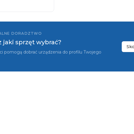
ALNE DORADZTWO
z jaki sprzęt wybrać?
Sko
iści pomogą dobrać urządzenia do profilu Twojego