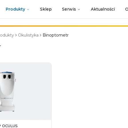
Produkty
Sklep
Serwis
Aktualności
O
rodukty
Okulistyka
Binoptometr
r
P OCULUS