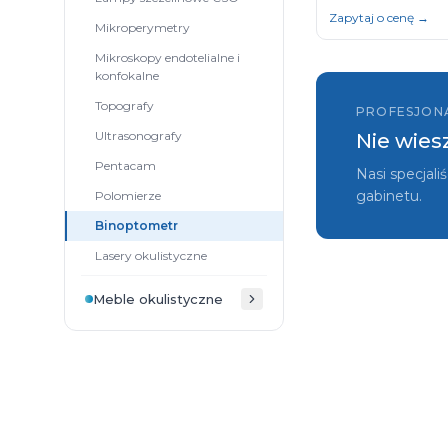
Zapytaj o cenę →
Mikroperymetry
Mikroskopy endotelialne i
konfokalne
Topografy
PROFESJON
Ultrasonografy
Nie wies
Pentacam
Nasi specjal
gabinetu.
Polomierze
Binoptometr
Lasery okulistyczne
Meble okulistyczne