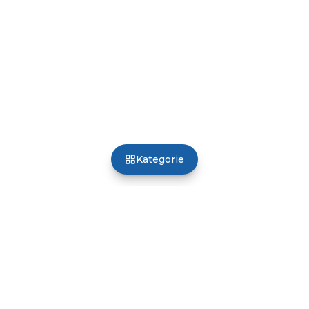
Kategorie
Poland Optical
Profesjonalny sprzęt dla optyki, okulistyki i refrakcji
Facebook
Instagram
YouTube