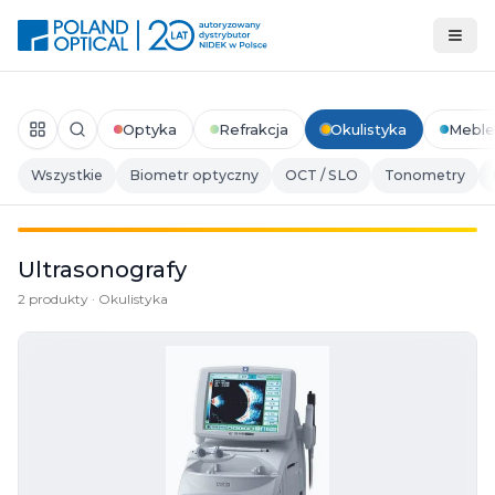
Optyka
Refrakcja
Okulistyka
Meble
Wszystkie
Biometr optyczny
OCT / SLO
Tonometry
Ultrasonografy
2 produkty · Okulistyka