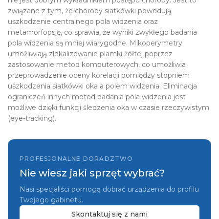
nie jest dobrym wykładnikiem postępu choroby. Jest to
związane z tym, że choroby siatkówki powodują
uszkodzenie centralnego pola widzenia oraz
metamorfopsję, co sprawia, że wyniki zwykłego badania
pola widzenia są mniej wiarygodne. Mikoperymetry
umożliwiają zlokalizowanie plamki żółtej poprzez
zastosowanie metod komputerowych, co umożliwia
przeprowadzenie oceny korelacji pomiędzy stopniem
uszkodzenia siatkówki oka a polem widzenia. Eliminacja
ograniczeń innych metod badania pola widzenia jest
możliwe dzięki funkcji śledzenia oka w czasie rzeczywistym
(eye-tracking).
PROFESJONALNE DORADZTWO
Nie wiesz jaki sprzęt wybrać?
Nasi specjaliści pomogą dobrać urządzenia do profilu
Twojego gabinetu.
Skontaktuj się z nami