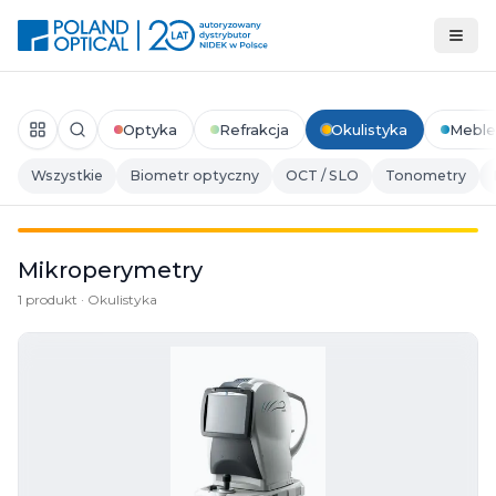
Optyka
Refrakcja
Okulistyka
Meble
Wszystkie
Biometr optyczny
OCT / SLO
Tonometry
Mikroperymetry
1 produkt · Okulistyka