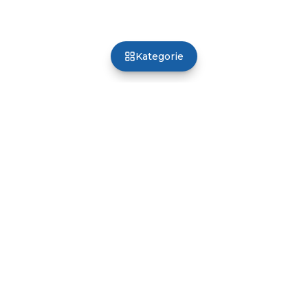
Kategorie
Poland Optical
Profesjonalny sprzęt dla optyki, okulistyki i refrakcji
Facebook
Instagram
YouTube
Nawigacja
Produkty
Sklep
Serwis