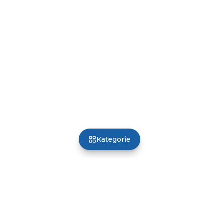
Kategorie
Poland Optical
Profesjonalny sprzęt dla optyki, okulistyki i refrakcji