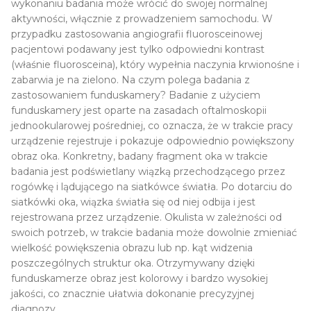
wykonaniu badania może wrócić do swojej normalnej
aktywności, włącznie z prowadzeniem samochodu. W
przypadku zastosowania angiografii fluorosceinowej
pacjentowi podawany jest tylko odpowiedni kontrast
(właśnie fluorosceina), który wypełnia naczynia krwionośne i
zabarwia je na zielono. Na czym polega badania z
zastosowaniem funduskamery? Badanie z użyciem
funduskamery jest oparte na zasadach oftalmoskopii
jednookularowej pośredniej, co oznacza, że w trakcie pracy
urządzenie rejestruje i pokazuje odpowiednio powiększony
obraz oka. Konkretny, badany fragment oka w trakcie
badania jest podświetlany wiązką przechodzącego przez
rogówkę i lądującego na siatkówce światła. Po dotarciu do
siatkówki oka, wiązka światła się od niej odbija i jest
rejestrowana przez urządzenie. Okulista w zależności od
swoich potrzeb, w trakcie badania może dowolnie zmieniać
wielkość powiększenia obrazu lub np. kąt widzenia
poszczególnych struktur oka. Otrzymywany dzięki
funduskamerze obraz jest kolorowy i bardzo wysokiej
jakości, co znacznie ułatwia dokonanie precyzyjnej
diagnozy.