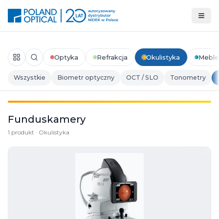
Optyka
Refrakcja
Okulistyka
Meble
Wszystkie
Biometr optyczny
OCT / SLO
Tonometry
Funduskamery
1 produkt · Okulistyka